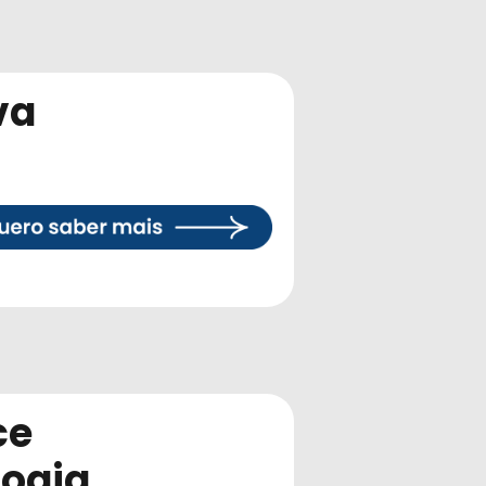
va
ce
logia